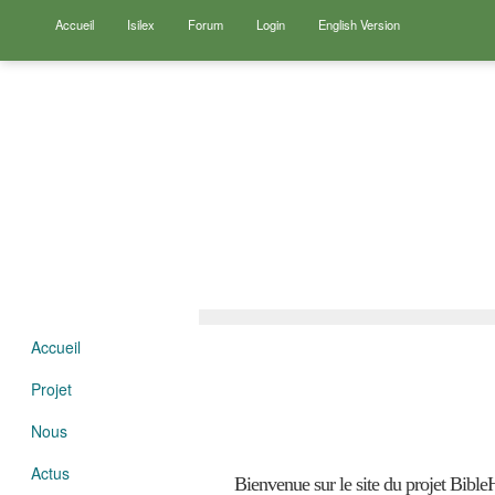
Accueil
Isilex
Forum
Login
English Version
Accueil
Projet
Nous
Actus
Bienvenue sur le site du projet BibleH